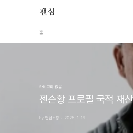
본문 바로가기
팬심
홈
카테고리 없음
젠슨황 프로필 국적 재산
by 팬심소장
2025. 1. 18.