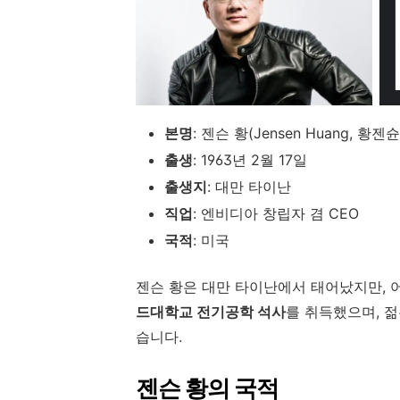
본명
: 젠슨 황(Jensen Huang, 황젠
출생
: 1963년 2월 17일
출생지
: 대만 타이난
직업
: 엔비디아 창립자 겸 CEO
국적
: 미국
젠슨 황은 대만 타이난에서 태어났지만, 
드대학교 전기공학 석사
를 취득했으며, 
습니다.
젠슨 황의 국적