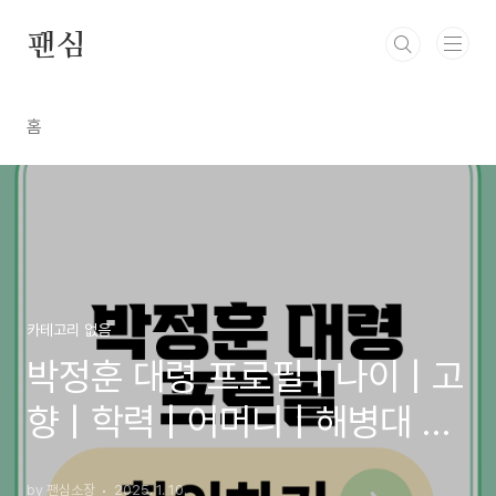
본문 바로가기
팬심
홈
카테고리 없음
박정훈 대령 프로필 | 나이 | 고
향 | 학력 | 어머니 | 해병대 수
사단장
by 팬심소장
2025. 1. 10.