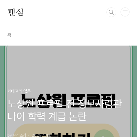
본문 바로가기
팬심
홈
카테고리 없음
노상원 프로필 전 정보사령관
나이 학력 계급 논란
by 팬심소장
2025. 1. 11.