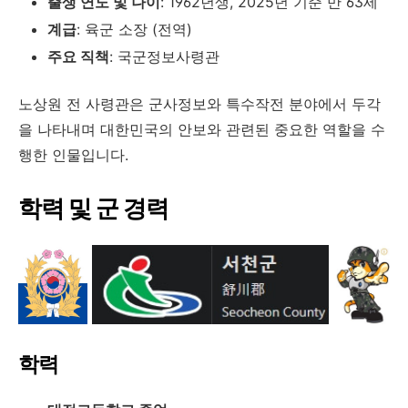
출생 연도 및 나이
: 1962년생, 2025년 기준 만 63세
계급
: 육군 소장 (전역)
주요 직책
: 국군정보사령관
노상원 전 사령관은 군사정보와 특수작전 분야에서 두각
을 나타내며 대한민국의 안보와 관련된 중요한 역할을 수
행한 인물입니다.
학력 및 군 경력
학력